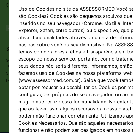
Segurança do Trabalho.
Uso de Cookies no site da ASSESSORMED Você s
são Cookies? Cookies são pequenos arquivos que
inseridos no seu navegador (Chrome, Mozilla, Inte
Explorer, Safari, entre outros) ou dispositivo, que
ativar funcionalidades através da coleta de infor
básicas sobre você ou seu dispositivo. Na ASSE
Serviços
Novidades e
temos como valores a ética e transparência em to
Avisos
escopo do nosso serviço, portanto, com o tratam
Segurança do
Nome
seus dados não seria diferente. Informamos, então
Trabalho
fazemos uso de Cookies na nossa plataforma web
Saúde Ocupacional
(www.assessormed.com.br). Saiba que você tam
Política de Privacidade
Email
optar por recusar ou desabilitar os Cookies por m
configurações próprias do seu navegador, ou ao in
Mensagem
plug-in que realize essa funcionalidade. No entant
que ao fazer isso, alguns recursos da nossa plata
podem não funcionar corretamente. Utilizamos ap
Enviar
Cookies Necessários. Que são aqueles necessários
funcionar e não podem ser desligados em nossos 