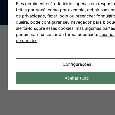
Eles geralmente são definidos apenas em resposta
© All rights reserved
feitas por você, como por exemplo, definir suas pr
Made with
by Agência L2
de privacidade, fazer login ou preencher formulári
queira, pode configurar seu navegador para bloqu
alertá-lo sobre esses cookies, mas algumas partes
podem não funcionar de forma adequada.
Leia nos
de cookies
Configurações
Aceitar tudo