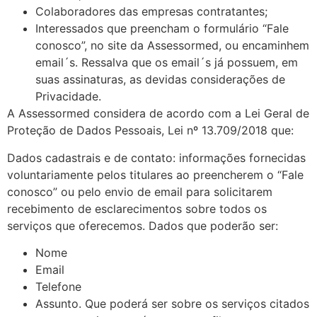
do site.
Colaboradores das empresas contratantes;
Interessados que preencham o formulário “Fale
conosco”, no site da Assessormed, ou encaminhem
Marketing
email´s. Ressalva que os email´s já possuem, em
Ao compartilhar
suas assinaturas, as devidas considerações de
seus interesses
Privacidade.
e
comportamento
A Assessormed considera de acordo com a Lei Geral de
ao visitar nosso
Proteção de Dados Pessoais, Lei nº 13.709/2018 que:
site, você
aumenta a
Dados cadastrais e de contato: informações fornecidas
chance de ver
voluntariamente pelos titulares ao preencherem o “Fale
conteúdo e
conosco” ou pelo envio de email para solicitarem
ofertas
recebimento de esclarecimentos sobre todos os
personalizadas.
serviços que oferecemos. Dados que poderão ser:
Nome
Email
Telefone
Assunto. Que poderá ser sobre os serviços citados