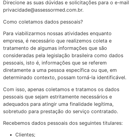
Direcione as suas dúvidas e solicitações para o e-mail
possamos
melhorar a
privacidade@assessormed.com.br.
funcionalidade
e a estrutura
Como coletamos dados pessoais?
do site, com
Para viabilizarmos nossas atividades enquanto
base em
como o site é
empresa, é necessário que realizemos coleta e
usado.
tratamento de algumas informações que são
consideradas pela legislação brasileira como dados
pessoais, isto é, informações que se referem
Experiência
diretamente a uma pessoa específica ou que, em
Para que o
determinado contexto, possam torná-la identificável.
nosso site
funcione o
Com isso, apenas coletamos e tratamos os dados
melhor possível
pessoais que sejam estritamente necessários e
durante a sua
visita. Se você
adequados para atingir uma finalidade legítima,
recusar esses
sobretudo para prestação do serviço contratado.
cookies,
algumas
Recebemos dados pessoais dos seguintes titulares:
funcionalidades
desaparecerão
Clientes;