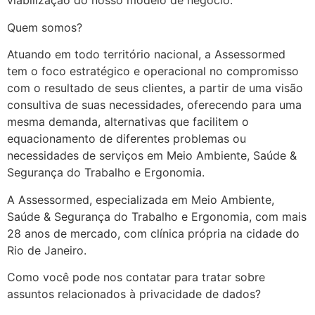
viabilização do nosso modelo de negócio.
Quem somos?
Atuando em todo território nacional, a Assessormed
tem o foco estratégico e operacional no compromisso
com o resultado de seus clientes, a partir de uma visão
consultiva de suas necessidades, oferecendo para uma
mesma demanda, alternativas que facilitem o
equacionamento de diferentes problemas ou
Necessário
necessidades de serviços em Meio Ambiente, Saúde &
Esses cookies
Segurança do Trabalho e Ergonomia.
não são
opcionais. São
A Assessormed, especializada em Meio Ambiente,
necessários
Saúde & Segurança do Trabalho e Ergonomia, com mais
para o
funcionamento
28 anos de mercado, com clínica própria na cidade do
do site.
Rio de Janeiro.
Como você pode nos contatar para tratar sobre
Estatísticas
assuntos relacionados à privacidade de dados?
Para que